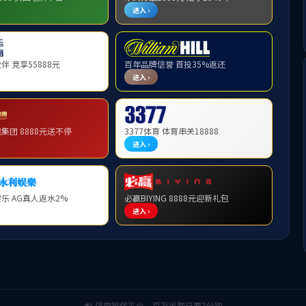
文化理念
品牌释义
文化
“十四五”太阳成集团tyc138文化理念体系