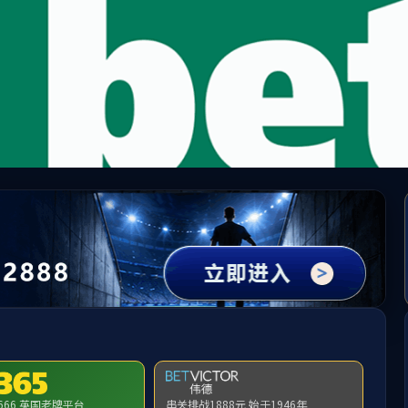
太阳成集团tyc138(中国区)官方网站-Official Platform
CR Home
首页
全景介绍
新闻资讯
太阳集团tyc138
三九网群
产品与
企业文化